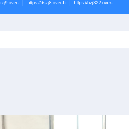
nzj9.over-
https://dszj8.over-b
https://bzj322.over-