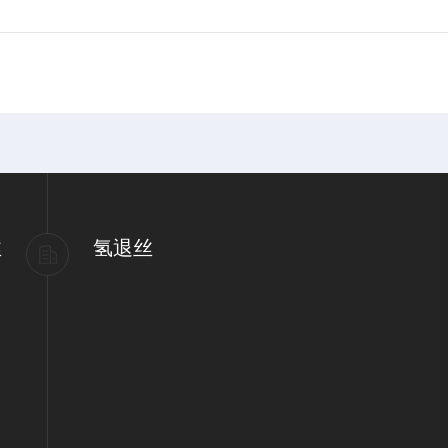
丝
氢退丝