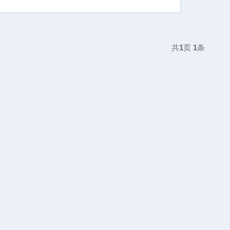
共
1
页
1
条