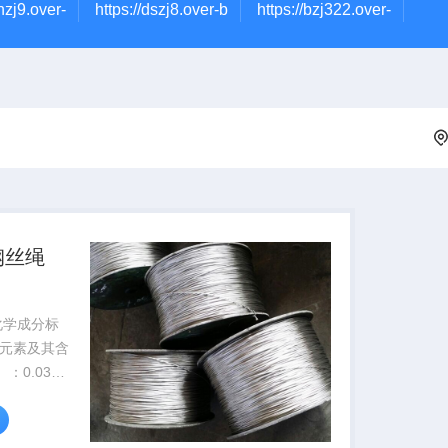
nzj9.over-
https://dszj8.over-b
https://bzj322.over-
钢丝绳
的化学成分标
元素及其含
‌：0.03%‌
‌锰（M...